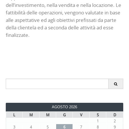
dell’investimento, nella vendita e nella locazione. Le
fattibilità delle operazioni, vengono valutate in base
alle aspettative ed agli obiettivi prefissati da parte
della clientela ed a seconda delle attività ad esse
finalizzate.
Search
for:
AGOSTO 2026
L
M
M
G
V
S
D
1
2
3
4
5
6
7
8
9