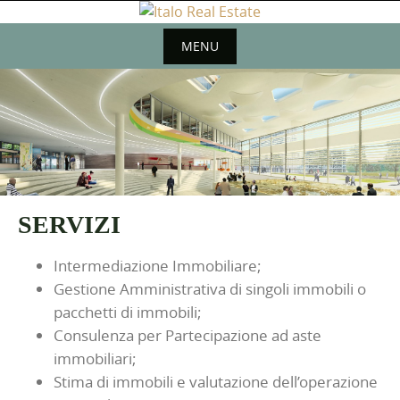
Skip
to
MENU
content
Skip
to
content
SERVIZI
Intermediazione Immobiliare;
Gestione Amministrativa di singoli immobili o
pacchetti di immobili;
Consulenza per Partecipazione ad aste
immobiliari;
Stima di immobili e valutazione dell’operazione